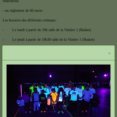
fédération)
- un règlement de 60 euros
Les horaires des différents créneaux :
- Le lundi à partir de 18h salle de la Vinière 1 (Basket)
- Le jeudi à partir de 19h30 salle de la Vinière 1 (Basket)
- Le vendredi à partir de 18h salle de la Vinière 2 (Tennis)
×
Pour information, n'ayant pas la possibilité d'assurer un encadrement
suffisant, nous sommes malheureusement dans l'incapacité de proposer
une session d'entraînement pour les enfants âgés de moins de 14 ans.
D'autre part, concernant les évènements à venir pour la saison, sachez que
cette année, nous allons de nouveau intégrer la boucle avec les autres clubs
de la région, ce qui nous assurera au moins une rencontre amicale par mois.
De plus, tout au long de la saison des tournois amicaux seront également
proposés.
Et enfin, durant les vacances de la Toussaint (date à définir) nous