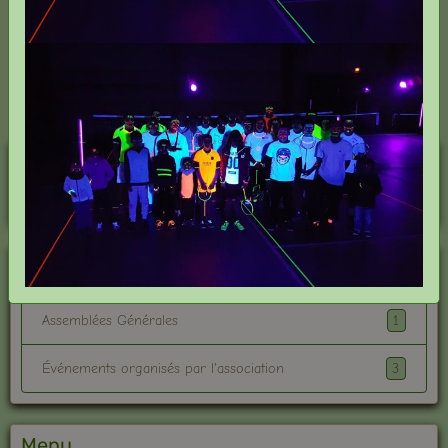
espérons pouvoir organiser à nouveau une soirée Blackminton qui sera
ouverte à toutes et à tous (licenciés ou non).
N'hésitez pas à nous contacter pour toute demande de renseignement
complémentaire et à très bientôt sur les terrains.
Événements à venir
Aucun évènement à afficher.
Agenda
1
Assemblées Générales
3
Événements organisés par l'association
Menu